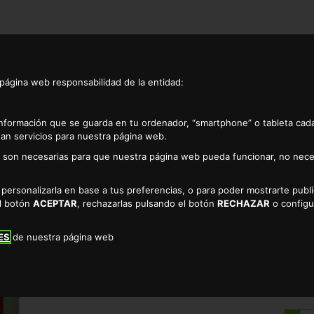
 página web responsabilidad de la entidad:
información que se guarda en tu ordenador, “smartphone” o tableta cad
an servicios para nuestra página web.
as son necesarias para que nuestra página web pueda funcionar, no nece
Alcachofas
Alcachofa 5/7 piezas alteza 240gr
a personalizarla en base a tus preferencias, o para poder mostrarte pub
ALCACHOFA 5/7 PI
el botón
ACEPTAR
, rechazarlas pulsando el botón
RECHAZAR
o configu
TIENDA DE ALCACHOFAS EN C
ES
de nuestra página web
1.68 €
* EL KILO SALE A 7.00€