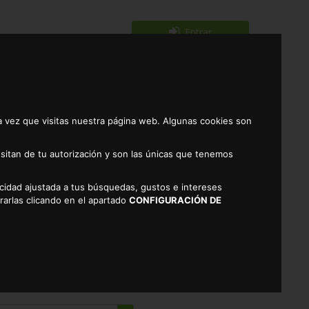
Entrar
Registrarse
0
a vez que visitas nuestra página web. Algunas cookies son
sitan de tu autorización y son las únicas que tenemos
licidad ajustada a tus búsquedas, gustos e intereses
EZAS ALTEZA 240GR
rarlas clicando en el apartado
CONFIGURACIÓN DE
ÁCERES