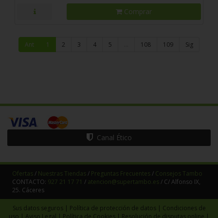
Comprar
Ant
1
2
3
4
5
…
108
109
Sig
Canal Ético
Ofertas
/
Nuestras Tiendas
/
Preguntas Frecuentes
/
Consejos Tambo
CONTACTO:
927 21 17 71
/
atencion@supertambo.es
/ C/ Alfonso IX,
25. Cáceres
Sus datos seguros
|
Política de protección de datos
|
Condiciones de
uso
|
Aviso Legal
|
Política de Cookies
|
Resolución de disputas online
|