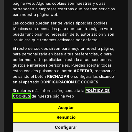
página web. Algunas cookies son nuestras y otras
pertenecen a empresas externas que prestan servicios
para nuestra página web.
Las cookies pueden ser de varios tipos: las cookies
técnicas son necesarias para que nuestra página web
PATE HIGADO CERDO ALTEZA 200gr
pueda funcionar, no necesitan de tu autorización y son
las únicas que tenemos activadas por defecto.
El resto de cookies sirven para mejorar nuestra página,
1.04 €
para personalizarla en base a tus preferencias, o para
EL KILO SALE A 5.20€
poder mostrarte publicidad ajustada a tus búsquedas,
gustos e intereses personales. Puedes aceptar todas
estas cookies pulsando el botón
ACEPTAR
, rechazarlas
pulsando el botón
RECHAZAR
o configurarlas clicando
en el apartado
CONFIGURACIÓN DE COOKIES
.
Si quieres más información, consulta la
POLÍTICA DE
Comprar
COOKIES
de nuestra página web
Aceptar
¡OFERTA!
Renuncio
Configurar