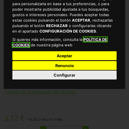
para personalizarla en base a tus preferencias, o para
poder mostrarte publicidad ajustada a tus búsquedas,
gustos e intereses personales. Puedes aceptar todas
estas cookies pulsando el botón
ACEPTAR
, rechazarlas
pulsando el botón
RECHAZAR
o configurarlas clicando
en el apartado
CONFIGURACIÓN DE COOKIES
.
Si quieres más información, consulta la
POLÍTICA DE
COOKIES
de nuestra página web
Aceptar
Renuncio
ALMENDRA REPELADA FRITA SIN SAL
Configurar
ALTEZA 200GR
TIENDA DE ALMENDRAS EN CÁCERES
3.12 €
* EL KILO SALE A 15.60€