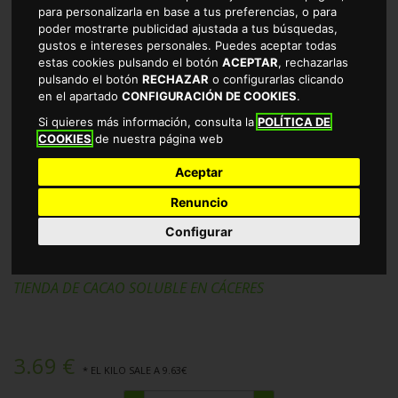
para personalizarla en base a tus preferencias, o para
poder mostrarte publicidad ajustada a tus búsquedas,
gustos e intereses personales. Puedes aceptar todas
estas cookies pulsando el botón
ACEPTAR
, rechazarlas
pulsando el botón
RECHAZAR
o configurarlas clicando
en el apartado
CONFIGURACIÓN DE COOKIES
.
Si quieres más información, consulta la
POLÍTICA DE
COOKIES
de nuestra página web
Aceptar
Renuncio
Configurar
COLACAO SOLUBLE 390GR
TIENDA DE CACAO SOLUBLE EN CÁCERES
3.69 €
* EL KILO SALE A 9.63€