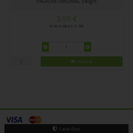
PALADIN ORIGINAL 340grs
3.99 €
EL KILO SALE A 11.74€
Comprar
Canal Ético