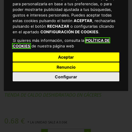
para personalizarla en base a tus preferencias, o para
poder mostrarte publicidad ajustada a tus búsquedas,
gustos e intereses personales. Puedes aceptar todas
estas cookies pulsando el botón
ACEPTAR
, rechazarlas
pulsando el botón
RECHAZAR
o configurarlas clicando
en el apartado
CONFIGURACIÓN DE COOKIES
.
Si quieres más información, consulta la
POLÍTICA DE
COOKIES
de nuestra página web
Aceptar
Renuncio
CALDO PESCADO ALTEZA 12
Configurar
PASTILLAS 120GR
TIENDA DE CALDO DESHIDRATADO EN CÁCERES
0.68 €
* LA UNIDAD SALE A 0.06€