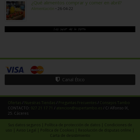
¿Qué alimentos comprar y comer en abril?
Alimentación
26-04-22
Canal Ético
Ofertas
/
Nuestras Tiendas
/
Preguntas Frecuentes
/
Consejos Tambo
CONTACTO:
927 21 17 71
/
atencion@supertambo.es
/ C/ Alfonso IX,
25. Cáceres
Sus datos seguros
|
Política de protección de datos
|
Condiciones de
uso
|
Aviso Legal
|
Política de Cookies
|
Resolución de disputas online
|
Carta de desistimiento