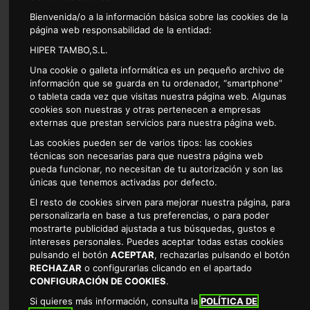
su mejor sabor y nutrientes, al mismo tiempo que su precio es
Bienvenida/o a la información básica sobre las cookies de la
mucho menor debido a la facilidad de producción del mismo.
página web responsabilidad de la entidad:
HIPER TAMBO,S.L.
Una cookie o galleta informática es un pequeño archivo de
información que se guarda en tu ordenador, “smartphone”
o tableta cada vez que visitas nuestra página web. Algunas
cookies son nuestras y otras pertenecen a empresas
externas que prestan servicios para nuestra página web.
Las cookies pueden ser de varios tipos: las cookies
técnicas son necesarias para que nuestra página web
pueda funcionar, no necesitan de tu autorización y son las
únicas que tenemos activadas por defecto.
Hoy os queremos mostrar algunas
El resto de cookies sirven para mejorar nuestra página, para
personalizarla en base a tus preferencias, o para poder
de las frutas, verduras, hortalizas,
mostrarte publicidad ajustada a tus búsquedas, gustos e
intereses personales. Puedes aceptar todas estas cookies
pescados, mariscos y carnes de
pulsando el botón
ACEPTAR
, rechazarlas pulsando el botón
RECHAZAR
o configurarlas clicando en el apartado
julio para que así podáis disfrutar
CONFIGURACIÓN DE COOKIES
.
al máximo de ellas.
Si quieres más información, consulta la
POLÍTICA DE