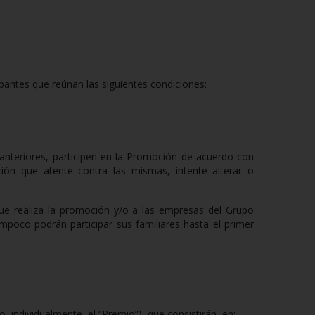
ipantes que reúnan las siguientes condiciones:
 anteriores, participen en la Promoción de acuerdo con
ción que atente contra las mismas, intente alterar o
ue realiza la promoción y/o a las empresas del Grupo
mpoco podrán participar sus familiares hasta el primer
, individualmente, el “Premio”), que consistirán, en: