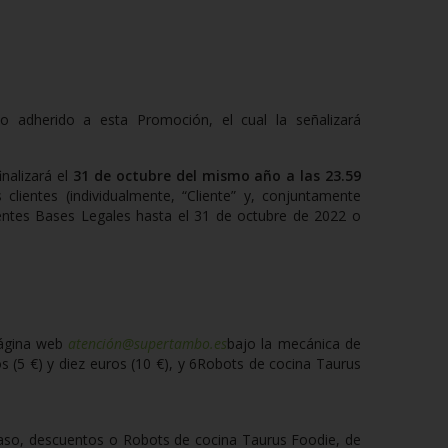
do
adherido a esta Promoción, el cual la señalizará
inalizará el
31 de octubre del mismo año a las 23.59
clientes (individualmente, “Cliente” y, conjuntamente
entes Bases Legales hasta el 31 de octubre de 2022 o
 página web
atención@supertambo.es
bajo la mecánica de
s (5 €) y diez euros (10 €), y
6
Robots de cocina Taurus
caso, descuentos o Robots de cocina Taurus Foodie, de