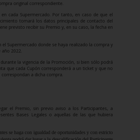
ompra original correspondiente.
s en cada Supermercado. Por tanto, en caso de que el
cimiento tomará los datos principales de contacto del
iene previsto recibir su Premio y, en su caso, la fecha en
 en el Supermercado donde se haya realizado la compra y
e año 2022.
e durante la vigencia de la Promoción, si bien sólo podrá
enta que cada Cupón corresponderá a un ticket y que no
o correspondan a dicha compra.
gar el Premio, sin previo aviso a los Participantes, a
esentes Bases Legales o aquellas de las que hubiera
antes se haga con igualdad de oportunidades y con estricto
lenta podrá dar lugar a la descalificación del Participante