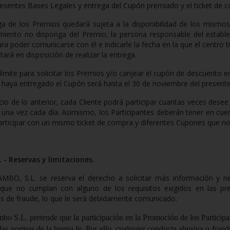
esentes Bases Legales y entrega del Cupón premiado y el ticket de c
ga de los Premios quedará sujeta a la disponibilidad de los mismo
imiento no disponga del Premio, la persona responsable del estable
ara poder comunicarse con él e indicarle la fecha en la que el centro t
tará en disposición de realizar la entrega.
límite para solicitar los Premios y/o canjear el cupón de descuento
 haya entregado el Cupón será hasta el 30 de noviembre del present
icio de lo anterior, cada Cliente podrá participar cuantas veces dese
r una vez cada día. Asimismo, los Participantes deberán tener en cu
articipar con un mismo ticket de compra y diferentes Cupones que n
 - Reservas y limitaciones.
AMBO, S.L. s
e reserva el derecho a solicitar más información y ne
 que no cumplan con alguno de los requisitos exigidos en las pr
s de fraude, lo que le será debidamente comunicado.
mbo S.L.
pretende que la participación en la Promoción de los Particip
 las normas de la buena fe. Por ello, cualquier conducta abusiva o fraudu