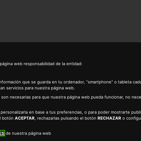
 página web responsabilidad de la entidad:
CURSO RASCA Y AHORRA
TAMBO RASCA Y GANA
información que se guarda en tu ordenador, “smartphone” o tableta cad
an servicios para nuestra página web.
promoción ahorrarás un montón... así es, 3€, 5€ incluso 10€ podrás
as son necesarias para que nuestra página web pueda funcionar, no nece
cillo, por cada compra de 20€ obtendrás un cartón para rascar que 
ón de 3€
a personalizarla en base a tus preferencias, o para poder mostrarte pub
ón de 5€
el botón
ACEPTAR
, rechazarlas pulsando el botón
RECHAZAR
o configu
ón de 10€
ot Cocina
ES
de nuestra página web
n válidad tanto en nuestros establecimientos físicos como por nue
ahorras.