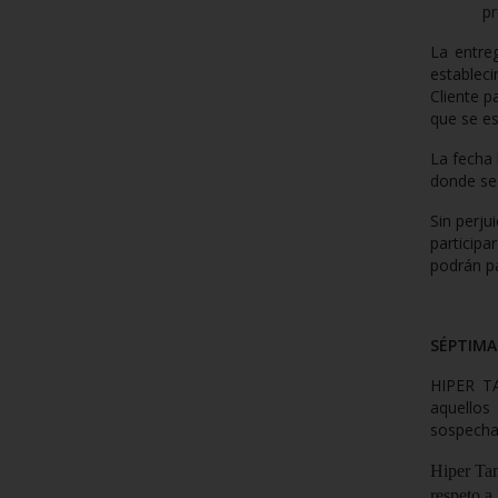
pr
La entre
establec
Cliente p
que se es
La fecha 
donde se
Sin perju
participa
podrán p
SÉPTIMA.
HIPER T
aquellos
sospecha
Hiper Ta
respeto a