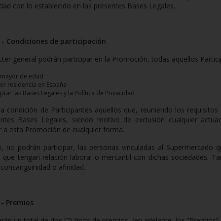
ad con lo establecido en las presentes Bases Legales.
- Condiciones de participación
ter general podrán participar en la Promoción, todas aquellos Partic
 mayor de edad
er residencia en España
ptar las Bases Legales y la Política de Privacidad
a condición de Participantes aquellos que, reuniendo los requisitos
entes Bases Legales, siendo motivo de exclusión cualquier actua
r a esta Promoción de cualquier forma.
, no podrán participar, las personas vinculadas al Supermercado q
 que tengan relación laboral o mercantil con dichas sociedades. Ta
consanguinidad o afinidad.
- Premios
rán un total de dos (2) tipos de premios, (en adelante, los “Premios” o