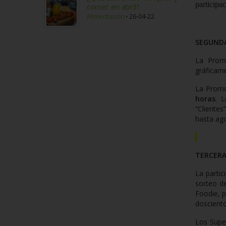
participa
comer en abril?
Alimentación
26-04-22
SEGUNDA.
La Prom
gráficame
La Promo
horas
. L
“Cliente
hasta ag
TERCERA.
La partic
sorteo d
Foodie, p
dosciento
Los Supe