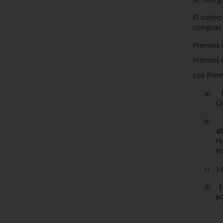
El sorte
compras e
Premios 
Premios 
Los Premi
a)
Cu
b)
a
re
ma
L
c)
E
d)
po