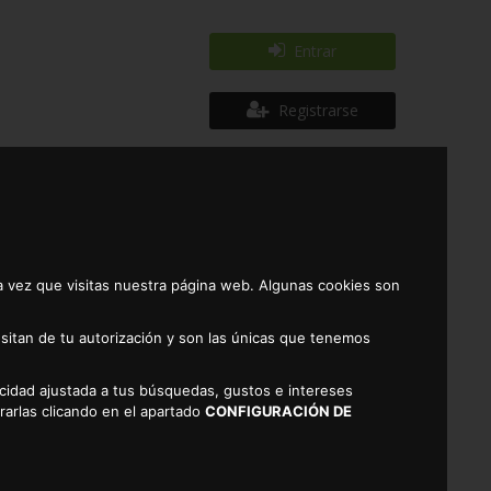
Entrar
Registrarse
a vez que visitas nuestra página web. Algunas cookies son
 conseguir con nuestro raca y ahorra. ¿Cómo funciona?
sitan de tu autorización y son las únicas que tenemos
podrá contener numeros premios, tales como:
licidad ajustada a tus búsquedas, gustos e intereses
rarlas clicando en el apartado
CONFIGURACIÓN DE
stro supermercado online. No lo dudes, con TAMBO,