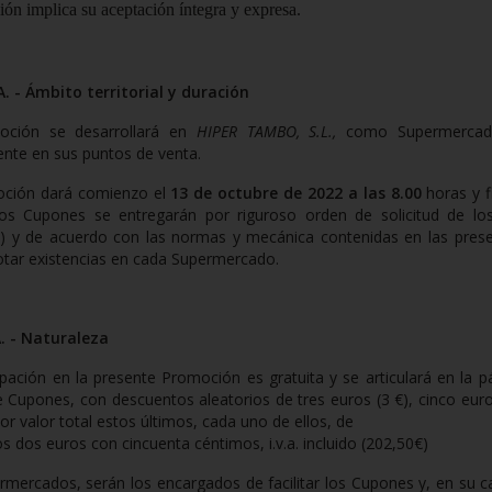
ción implica su aceptación íntegra y expresa.
 - Ámbito territorial y duración
oción se desarrollará
en
HIPER TAMBO, S.L.,
como Supermerca
nte en sus puntos de venta.
ción dará comienzo el
13 de octubre de 2022 a las 8.00
horas y f
os Cupones se entregarán por riguroso orden de solicitud de los 
s”) y de acuerdo con las normas y mecánica contenidas en las pres
otar existencias en cada Supermercado.
 - Naturaleza
ipación en la presente Promoción es gratuita y se articulará en la
e Cupones, con descuentos aleatorios de
tres euros (3
€), cinco euro
or valor total estos últimos, cada uno de ellos, de
s dos euros con cincuenta céntimos, i.v.a. incluido (202,50€)
rmercados, serán los encargados de facilitar los Cupones y, en su 