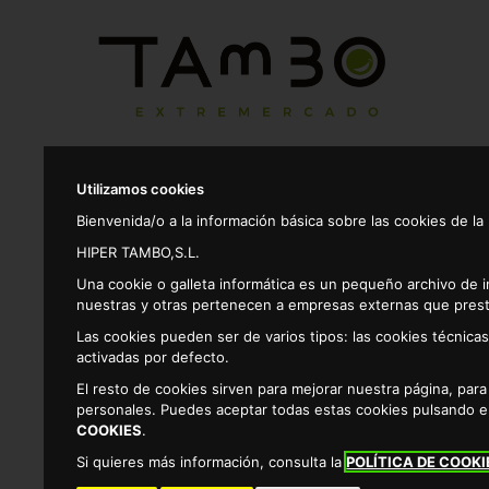
Productos
Utilizamos cookies
Bienvenida/o a la información básica sobre las cookies de la
CON
HIPER TAMBO,S.L.
CATEGORIAS
CON 
Una cookie o galleta informática es un pequeño archivo de 
nuestras y otras pertenecen a empresas externas que prest
Con esta 
CONSEJOS DE ALIMENTACIÓN
Las cookies pueden ser de varios tipos: las cookies técnic
Bien sen
activadas por defecto.
CONSEJOS DE ANIMALES
Cup
El resto de cookies sirven para mejorar nuestra página, par
Cup
personales. Puedes aceptar todas estas cookies pulsando 
Cup
CONSEJOS DE BEBÉS
COOKIES
.
Rob
Si quieres más información, consulta la
POLÍTICA DE COOKI
Promoció
CONSEJOS DE BEBIDAS
ganas y 