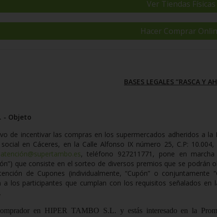
Ver Tiendas Físicas
Hacer Comprar Onli
BASES LEGALES “RASCA Y A
 - Objeto
vo de incentivar las compras en los supermercados adheridos a l
 social en
Cáceres, en la Calle Alfonso IX número 25, C.P: 10.004,
,
atención@supertambo.es
, teléfono 927211771, pone en marcha l
ón
”) que consiste en el sorteo de diversos premios que se podrán o
tención de Cupones (individualmente, “Cupón” o conjuntamente 
án a los participantes que cumplan con los requisitos señalados en l
.
comprador en HIPER TAMBO S.L. y estás interesado en la Promoc