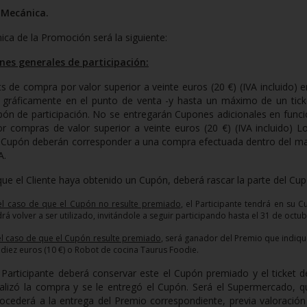
 Mecánica.
ca de la Promoción será la siguiente:
nes generales de participación:
ts de compra por valor superior a veinte euros (20 €) (IVA incluido)
 gráficamente en el punto de venta -y hasta un máximo de un ticke
ón de participación. No se entregarán Cupones adicionales en funci
r compras de valor superior a veinte euros (20 €) (IVA incluido)
Lo
r Cupón deberán corresponder a una compra efectuada dentro del ma
A.
ue el Cliente haya obtenido un Cupón, deberá rascar la parte del Cup
el caso de que el Cupón no resulte premiado
, el Participante tendrá en su 
rá volver a ser utilizado, invitándole a seguir participando hasta el 31 de octu
el caso de que el Cupón resulte premiado
, será ganador del Premio que indique
y diez euros (10 €) o Robot de cocina Taurus Foodie.
 Participante deberá conservar este el Cupón premiado y el ticket d
ealizó la compra y se le entregó el Cupón. Será el Supermercado, 
ocederá a la entrega del Premio correspondiente, previa valoración 