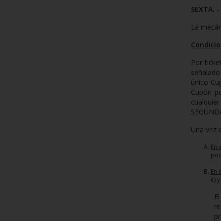
SEXTA. -
La mecáni
Condicio
Por ticke
señalado
único Cup
Cupón po
cualquie
SEGUND
Una vez q
En 
pod
En 
€) 
El
r
pr