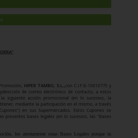
ne
HORRA”
a Promoción,
HIPER TAMBO, S.L.,
con
C.I.F.
B-10010775
y
 y
dirección de correo electrónico de contacto, a estos
a siguiente acción promocional (en lo sucesivo, la
btener, mediante la participación en el mismo, a través
“Cupones”) en sus Supermercados. Estos Cupones se
as presentes bases legales (en lo sucesivo, las “
Bases
ión, lee atentamente estas Bases Legales porque tu