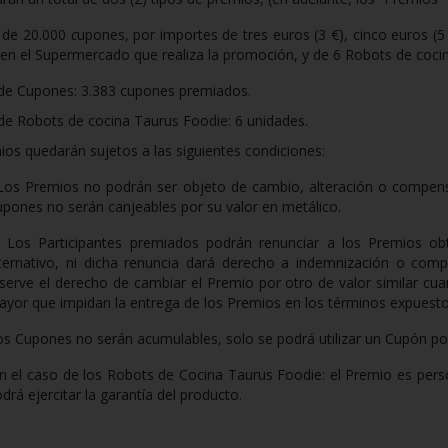
o de 20.000
c
upones, por importes de tres euros (3
€), cinco euros (5
n el Supermercado que realiza la promoción, y de 6 Robots de cocina
de Cupones: 3.383 cupones premiados.
de Robots de cocina Taurus Foodie: 6 unidades.
os quedarán sujetos a las siguientes condiciones:
Los Premios no podrán ser objeto de cambio, alteración o compensa
pones no serán canjeables por su valor en metálico.
Los Participantes premiados podrán renunciar a los Premios ob
lternativo, ni dicha renuncia dará derecho a indemnización o comp
serve el derecho de cambiar el Premio por otro de valor similar cu
yor que impidan la entrega de los Premios en los términos expuesto
os Cupones no serán acumulables, solo se podrá utilizar un Cupón p
n el caso de los Robots de Cocina Taurus Foodie: el Premio es perso
drá ejercitar la garantía del producto.