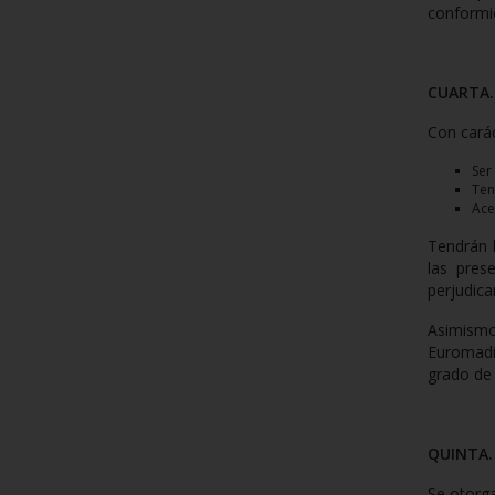
conformid
CUARTA. 
Con carác
Ser
Ten
Ace
Tendrán l
las pres
perjudica
Asimismo
Euromadi
grado de 
QUINTA. 
Se otorga