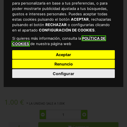
para personalizarla en base a tus preferencias, o para
poder mostrarte publicidad ajustada a tus búsquedas,
gustos e intereses personales. Puedes aceptar todas
estas cookies pulsando el botón
ACEPTAR
, rechazarlas
pulsando el botón
RECHAZAR
o configurarlas clicando
en el apartado
CONFIGURACIÓN DE COOKIES
.
Si quieres más información, consulta la
POLÍTICA DE
COOKIES
de nuestra página web
Aceptar
Renuncio
ESPONJA RIZO RECTANGULAR VIVO
Configurar
TIENDA DE ESPONJAS EN CÁCERES
1.00 €
* LA UNIDAD SALE A 1.00€
Comprar