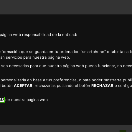
 página web responsabilidad de la entidad:
información que se guarda en tu ordenador, “smartphone” o tableta cad
an servicios para nuestra página web.
as son necesarias para que nuestra página web pueda funcionar, no nece
rado bja 250grs.
a personalizarla en base a tus preferencias, o para poder mostrarte pub
DATIL AZUCARADO
el botón
ACEPTAR
, rechazarlas pulsando el botón
RECHAZAR
o configu
TIENDA DE FRUTA TROPICAL 
ES
de nuestra página web
0.83 €
* EL KILO SALE A 4.15€