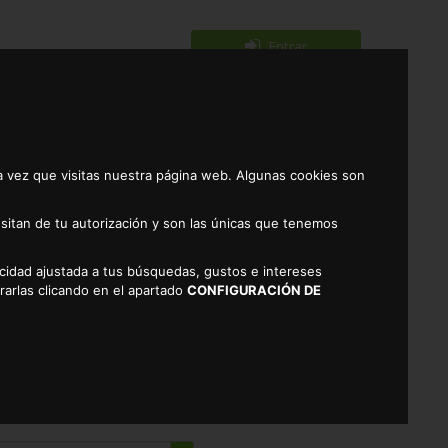
Entrar
Registrarse
0
a vez que visitas nuestra página web. Algunas cookies son
sitan de tu autorización y son las únicas que tenemos
licidad ajustada a tus búsquedas, gustos e intereses
 BJA 250GRS.
rarlas clicando en el apartado
CONFIGURACIÓN DE
EN CÁCERES