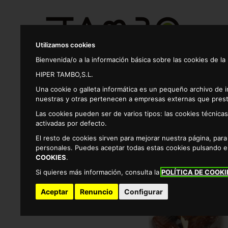
Utilizamos cookies
Bienvenida/o a la información básica sobre las cookies de la
HIPER TAMBO,S.L.
Productos
Una cookie o galleta informática es un pequeño archivo de 
nuestras y otras pertenecen a empresas externas que prest
Las cookies pueden ser de varios tipos: las cookies técnic
Frutas y verduras
Fruta tropical
Datil azuca
activadas por defecto.
El resto de cookies sirven para mejorar nuestra página, par
personales. Puedes aceptar todas estas cookies pulsando 
COOKIES
.
Si quieres más información, consulta la
POLÍTICA DE COOKI
Aceptar
Renuncio
Configurar