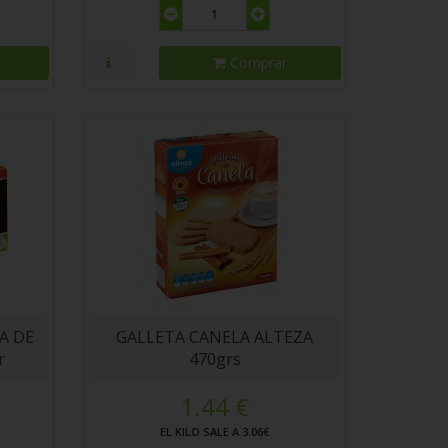
Comprar
A DE
GALLETA CANELA ALTEZA
r
470grs
1.44 €
EL KILO SALE A 3.06€