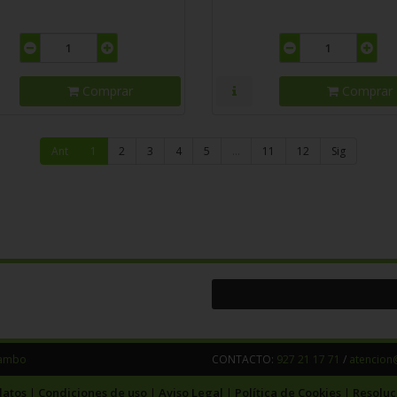
Comprar
Comprar
Ant
1
2
3
4
5
…
11
12
Sig
Tambo
CONTACTO:
927 21 17 71
/
atencion
datos
Condiciones de uso
Aviso Legal
Política de Cookies
Resoluc
|
|
|
|