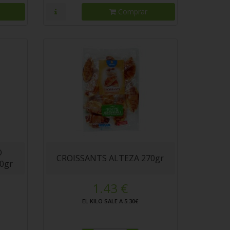
Comprar
O
CROISSANTS ALTEZA 270gr
0gr
1.43 €
EL KILO SALE A 5.30€