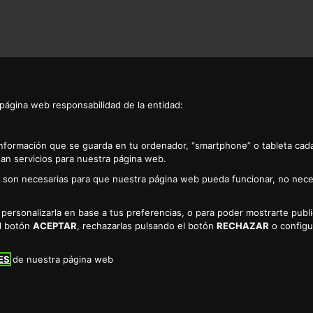
 página web responsabilidad de la entidad:
información que se guarda en tu ordenador, “smartphone” o tableta cad
an servicios para nuestra página web.
as son necesarias para que nuestra página web pueda funcionar, no nece
TAS,BOLLERIA,PAN DE MOLDE EN CÁCE
a personalizarla en base a tus preferencias, o para poder mostrarte pub
el botón
ACEPTAR
, rechazarlas pulsando el botón
RECHAZAR
o configu
AN DE MOLDE
ES
de nuestra página web
podrá comprar de forma online en nuestro supermercado.