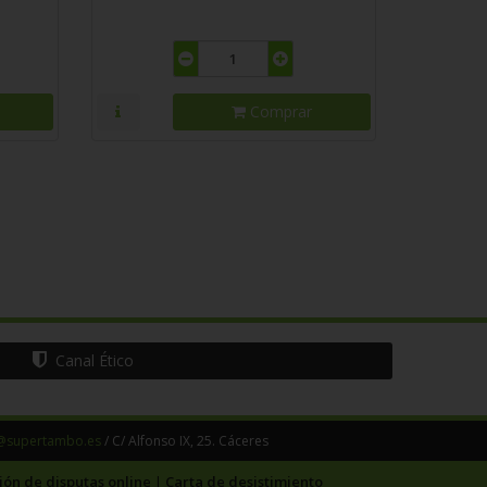
Comprar
Canal Ético
@supertambo.es
/ C/ Alfonso IX, 25. Cáceres
ión de disputas online
Carta de desistimiento
|