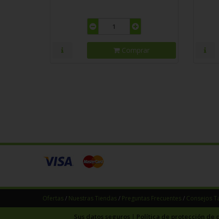
Comprar
Ofertas
/
Nuestras Tiendas
/
Preguntas Frecuentes
/
Consejos 
Sus datos seguros
Política de protección de 
|