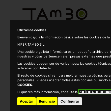
Utilizamos cookies
Bienvenida/o a la información básica sobre las cookies de la
Productos
HIPER TAMBO,S.L.
Una cookie o galleta informática es un pequeño archivo de 
nuestras y otras pertenecen a empresas externas que prest
Alimentacion
Galletas,bolleria,pan de molde
Las cookies pueden ser de varios tipos: las cookies técnic
activadas por defecto.
COMPRAR PRODUCTOS DE GALLE
El resto de cookies sirven para mejorar nuestra página, par
personales. Puedes aceptar todas estas cookies pulsando 
SUPERMERCADO ONLINE DE GALLETAS,BOLLERIA,P
COOKIES
.
Si quieres más información, consulta la
POLÍTICA DE COOKI
Listado de productos de galletas,bolleria,pan de molde que 
Resultados
Aceptar
Renuncio
Configurar
por página: