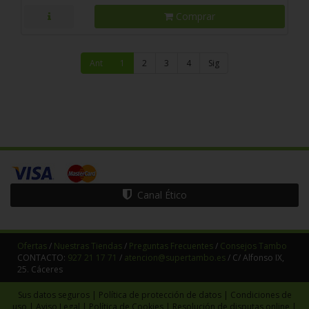
Comprar
Ant
1
2
3
4
Sig
Canal Ético
Ofertas
/
Nuestras Tiendas
/
Preguntas Frecuentes
/
Consejos Tambo
CONTACTO:
927 21 17 71
/
atencion@supertambo.es
/ C/ Alfonso IX,
25. Cáceres
Sus datos seguros
|
Política de protección de datos
|
Condiciones de
uso
|
Aviso Legal
|
Política de Cookies
|
Resolución de disputas online
|