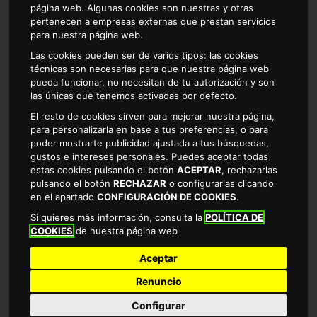
página web. Algunas cookies son nuestras y otras
pertenecen a empresas externas que prestan servicios
para nuestra página web.
Las cookies pueden ser de varios tipos: las cookies
técnicas son necesarias para que nuestra página web
BATIDO CACAO ALTEZA PACK 6x20cl
pueda funcionar, no necesitan de tu autorización y son
las únicas que tenemos activadas por defecto.
El resto de cookies sirven para mejorar nuestra página,
1.93 €
para personalizarla en base a tus preferencias, o para
EL LITRO SALE A 1.61€
poder mostrarte publicidad ajustada a tus búsquedas,
gustos e intereses personales. Puedes aceptar todas
estas cookies pulsando el botón
ACEPTAR
, rechazarlas
pulsando el botón
RECHAZAR
o configurarlas clicando
en el apartado
CONFIGURACIÓN DE COOKIES
.
Si quieres más información, consulta la
POLÍTICA DE
Comprar
COOKIES
de nuestra página web
Aceptar
Renuncio
Configurar