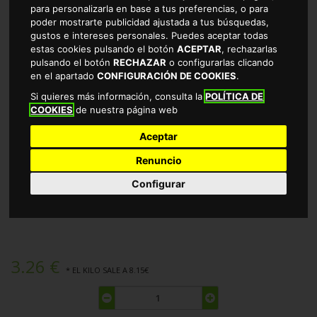
para personalizarla en base a tus preferencias, o para
poder mostrarte publicidad ajustada a tus búsquedas,
gustos e intereses personales. Puedes aceptar todas
estas cookies pulsando el botón
ACEPTAR
, rechazarlas
pulsando el botón
RECHAZAR
o configurarlas clicando
en el apartado
CONFIGURACIÓN DE COOKIES
.
Si quieres más información, consulta la
POLÍTICA DE
COOKIES
de nuestra página web
Aceptar
Renuncio
CEREALES LION NESTLE 400 GR
Configurar
TIENDA DE PARA TODA LA FAMILIA EN CÁCERES
3.26 €
* EL KILO SALE A 8.15€