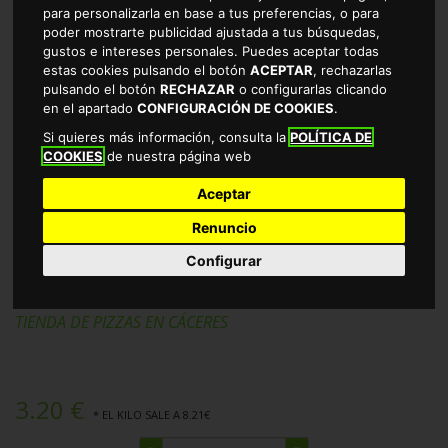
para personalizarla en base a tus preferencias, o para
poder mostrarte publicidad ajustada a tus búsquedas,
gustos e intereses personales. Puedes aceptar todas
estas cookies pulsando el botón
ACEPTAR
, rechazarlas
pulsando el botón
RECHAZAR
o configurarlas clicando
en el apartado
CONFIGURACIÓN DE COOKIES
.
Si quieres más información, consulta la
POLÍTICA DE
COOKIES
de nuestra página web
Aceptar
Renuncio
PIZZA 4 QUESOS CASA TARRADELLAS
Configurar
390GR
TIENDA DE PIZZAS EN CÁCERES
3.20 €
* EL KILO SALE A 8.21€