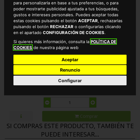
para personalizarla en base a tus preferencias, o para
poder mostrarte publicidad ajustada a tus búsquedas,
gustos e intereses personales. Puedes aceptar todas
estas cookies pulsando el botón
ACEPTAR
, rechazarlas
pulsando el botón
RECHAZAR
o configurarlas clicando
en el apartado
CONFIGURACIÓN DE COOKIES
.
COPA CHOCOLATE NATA ALTEZA
Si quieres más información, consulta la
POLÍTICA DE
COOKIES
de nuestra página web
4X115GR
Aceptar
TIENDA DE POSTRES EN CÁCERES
Renuncio
Configurar
1.75 €
2.27 €
* EL KILO SALE A 3.80€
Comprar
SI COMPRAS ESTE PRODUCTO, TAMBIÉN TE
PUEDE INTERESAR...