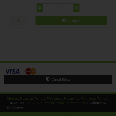
Comprar
Canal Ético
Ofertas
/
Nuestras Tiendas
/
Preguntas Frecuentes
/
Consejos Tambo
CONTACTO:
927 21 17 71
/
atencion@supertambo.es
/ C/ Alfonso IX,
25. Cáceres