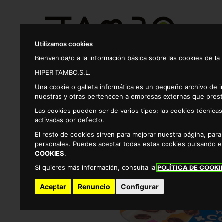
Utilizamos cookies
Bienvenida/o a la información básica sobre las cookies de la
HIPER TAMBO,S.L.
Productos
Una cookie o galleta informática es un pequeño archivo de 
nuestras y otras pertenecen a empresas externas que prest
Las cookies pueden ser de varios tipos: las cookies técnic
Yogures y postres
Postres
Yogur +copos ch
activadas por defecto.
El resto de cookies sirven para mejorar nuestra página, par
personales. Puedes aceptar todas estas cookies pulsando 
COOKIES
.
Si quieres más información, consulta la
POLÍTICA DE COOKI
Aceptar
Renuncio
Configurar