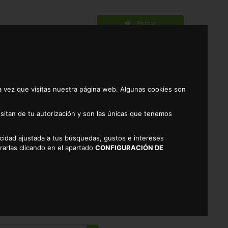
Entrar
Registrarse
0
a vez que visitas nuestra página web. Algunas cookies son
sitan de tu autorización y son las únicas que tenemos
licidad ajustada a tus búsquedas, gustos e intereses
HOCOLATE ALTEZA 2X143GR
rarlas clicando en el apartado
CONFIGURACIÓN DE
RES