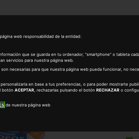
 página web responsabilidad de la entidad:
información que se guarda en tu ordenador, “smartphone” o tableta cad
an servicios para nuestra página web.
as son necesarias para que nuestra página web pueda funcionar, no nece
ocolate alteza 2x143gr
a personalizarla en base a tus preferencias, o para poder mostrarte pub
YOGUR +COPOS C
el botón
ACEPTAR
, rechazarlas pulsando el botón
RECHAZAR
o configu
TIENDA DE POSTRES EN CÁCE
ES
de nuestra página web
1.64 €
* EL KILO SALE A 5.73€