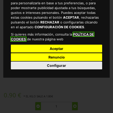
para personalizarla en base a tus preferencias, o para
poder mostrarte publicidad ajustada a tus búsquedas,
gustos e intereses personales. Puedes aceptar todas
estas cookies pulsando el botón
ACEPTAR
, rechazarlas
pulsando el botón
RECHAZAR
o configurarlas clicando
en el apartado
CONFIGURACIÓN DE COOKIES
.
Si quieres más información, consulta la
POLÍTICA DE
COOKIES
de nuestra página web
Aceptar
Renuncio
YOGUR COCO ALTEZA 4X125GR
Configurar
TIENDA DE SABORES Y ENRIQUECIDOS EN CÁCERES
0.90 €
* EL KILO SALE A 1.80€