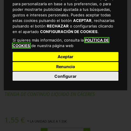
para personalizarla en base a tus preferencias, o para
poder mostrarte publicidad ajustada a tus búsquedas,
gustos e intereses personales. Puedes aceptar todas
estas cookies pulsando el botón
ACEPTAR
, rechazarlas
pulsando el botón
RECHAZAR
o configurarlas clicando
en el apartado
CONFIGURACIÓN DE COOKIES
.
Si quieres más información, consulta la
POLÍTICA DE
COOKIES
de nuestra página web
Aceptar
Renuncio
AMBIENTADOR ELECTRICO
Configurar
RECAMBIO JARDIN ZEN ATMOSP
TIENDA DE CONTINUO LIQUIDO EN CÁCERES
1.55 €
* LA UNIDAD SALE A 1.55€