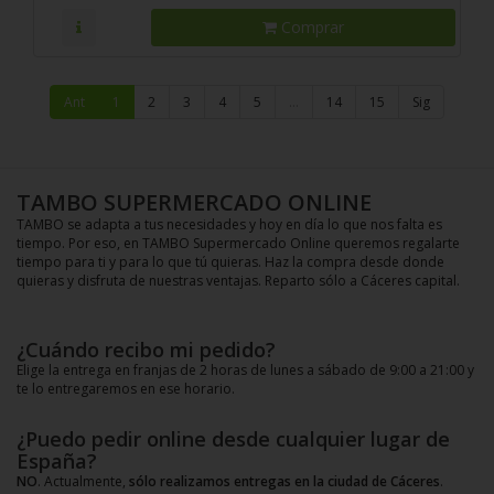
Comprar
Ant
1
2
3
4
5
…
14
15
Sig
TAMBO SUPERMERCADO ONLINE
TAMBO se adapta a tus necesidades y hoy en día lo que nos falta es
tiempo. Por eso, en TAMBO Supermercado Online queremos regalarte
tiempo para ti y para lo que tú quieras. Haz la compra desde donde
quieras y disfruta de nuestras ventajas. Reparto sólo a Cáceres capital.
¿Cuándo recibo mi pedido?
Elige la entrega en franjas de 2 horas de lunes a sábado de 9:00 a 21:00 y
te lo entregaremos en ese horario.
¿Puedo pedir online desde cualquier lugar de
España?
NO
. Actualmente,
sólo realizamos entregas en la ciudad de Cáceres
.