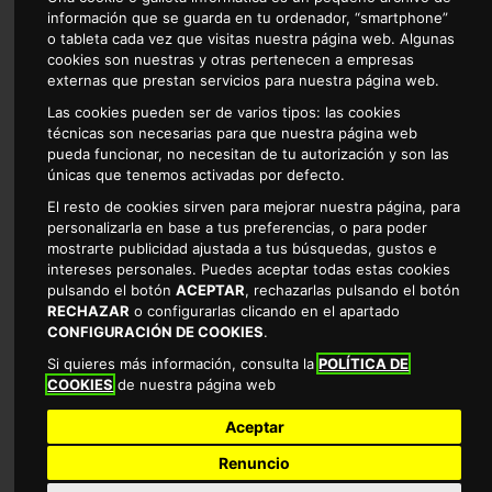
información que se guarda en tu ordenador, “smartphone”
ALIMENTACION
BEBES
BEBIDAS
o tableta cada vez que visitas nuestra página web. Algunas
cookies son nuestras y otras pertenecen a empresas
externas que prestan servicios para nuestra página web.
Las cookies pueden ser de varios tipos: las cookies
técnicas son necesarias para que nuestra página web
pueda funcionar, no necesitan de tu autorización y son las
únicas que tenemos activadas por defecto.
El resto de cookies sirven para mejorar nuestra página, para
CARNICERIA
CHARCUTERIA
CONGELADO
personalizarla en base a tus preferencias, o para poder
mostrarte publicidad ajustada a tus búsquedas, gustos e
intereses personales. Puedes aceptar todas estas cookies
pulsando el botón
ACEPTAR
, rechazarlas pulsando el botón
RECHAZAR
o configurarlas clicando en el apartado
CONFIGURACIÓN DE COOKIES
.
Si quieres más información, consulta la
POLÍTICA DE
COOKIES
de nuestra página web
DROGUERIA
FRUTAS Y VERDURAS
MASCOTAS
Aceptar
Renuncio