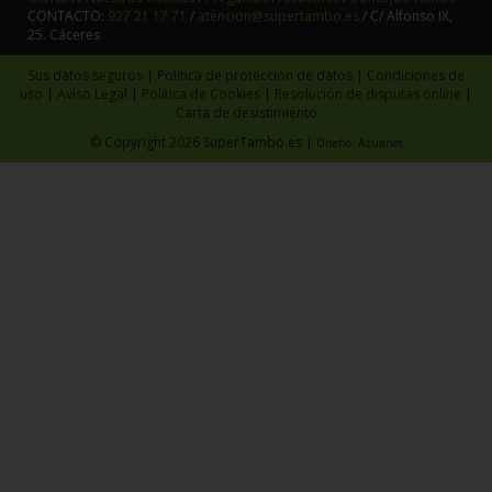
CONTACTO:
927 21 17 71
/
atencion@supertambo.es
/ C/ Alfonso IX,
25. Cáceres
Sus datos seguros
|
Política de protección de datos
|
Condiciones de
uso
|
Aviso Legal
|
Política de Cookies
|
Resolución de disputas online
|
Carta de desistimiento
© Copyright 2026 SuperTambo.es |
Diseño:
Azuanet