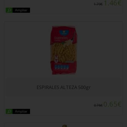
1.46€
1.79€
VINO MOSCATEL ENSEÑA 75 cl
ESPIRALES ALTEZA 500gr
0.65€
0.76€