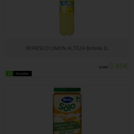
POTITO HERO BABY ZANAHORIAS AL VAPOR
CON ARROZ EN CALDITO 235gr. A partir de
los 6 meses.
REFRESCO LIMON ALTEZA Botella 2L
0.80€
0.98€