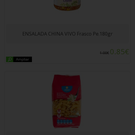
MACARRON RALLADO ALTEZA 500gr
ENSALADA CHINA VIVO Frasco Pe.180gr
0.85€
1.00€
POTITO HERO BABY TERNERA Y ZANAHORIA
235gr. A partir de 6 meses.