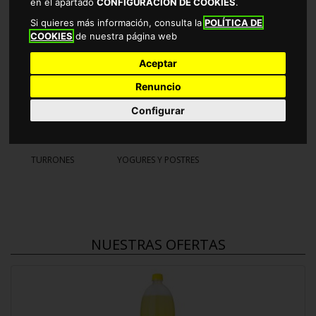
en el apartado
CONFIGURACIÓN DE COOKIES
.
Si quieres más información, consulta la
POLÍTICA DE
COOKIES
de nuestra página web
MASCOTAS
NO EXISTE
PERFUMERIA
Aceptar
Renuncio
Configurar
REFRESCO LIMON ALTEZA Botella 2L
TURRONES
YOGURES Y POSTRES
NUESTRAS OFERTAS