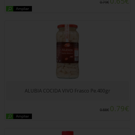
0.65€
0.79€
ANTI CUCARACHAS Y HORMIGAS SELEX 400ml
ALUBIA COCIDA VIVO Frasco Pe.400gr
0.79€
0.88€