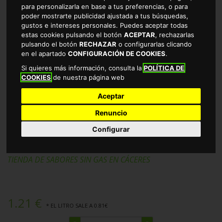
para personalizarla en base a tus preferencias, o para
poder mostrarte publicidad ajustada a tus búsquedas,
gustos e intereses personales. Puedes aceptar todas
estas cookies pulsando el botón
ACEPTAR
, rechazarlas
pulsando el botón
RECHAZAR
o configurarlas clicando
en el apartado
CONFIGURACIÓN DE COOKIES
.
Si quieres más información, consulta la
POLÍTICA DE
COOKIES
de nuestra página web
Aceptar
Renuncio
REFRESCO SIN GAS TROPICAL ALTEZA
Configurar
BOTELLA1.5L
TIENDA DE SABORES SIN GAS EN CÁCERES
1.21 €
* EL LITRO SALE A 0.81€