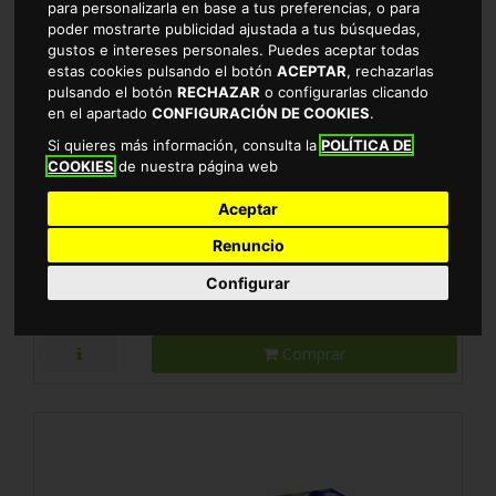
para personalizarla en base a tus preferencias, o para
poder mostrarte publicidad ajustada a tus búsquedas,
gustos e intereses personales. Puedes aceptar todas
estas cookies pulsando el botón
ACEPTAR
, rechazarlas
pulsando el botón
RECHAZAR
o configurarlas clicando
en el apartado
CONFIGURACIÓN DE COOKIES
.
PAPEL ALUMINIO VIVO 20m
Si quieres más información, consulta la
POLÍTICA DE
COOKIES
de nuestra página web
1.61 €
Aceptar
EL METRO SALE A 0.08€
Renuncio
Configurar
Comprar