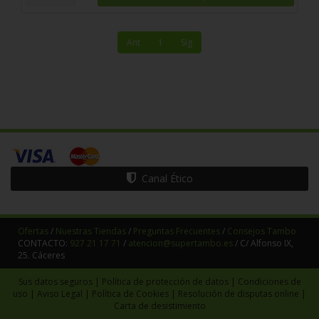
Ant
1
Sig
Canal Ético
Ofertas
/
Nuestras Tiendas
/
Preguntas Frecuentes
/
Consejos Tambo
CONTACTO:
927 21 17 71
/
atencion@supertambo.es
/ C/ Alfonso IX,
25. Cáceres
Sus datos seguros
|
Política de protección de datos
|
Condiciones de
uso
|
Aviso Legal
|
Política de Cookies
|
Resolución de disputas online
|
Carta de desistimiento