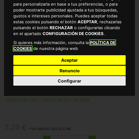
para personalizarla en base a tus preferencias, o para
poder mostrarte publicidad ajustada a tus búsquedas,
gustos e intereses personales. Puedes aceptar todas
estas cookies pulsando el botón
ACEPTAR
, rechazarlas
pulsando el botón
RECHAZAR
o configurarlas clicando
en el apartado
CONFIGURACIÓN DE COOKIES
.
Si quieres más información, consulta la
POLÍTICA DE
COOKIES
de nuestra página web
Aceptar
Renuncio
CAPSULA D.GUSTO CORTADO
Configurar
30CAPS
TIENDA DE CAFE CAPSULAS EN CÁCERES
7.20 €
* LA UNIDAD SALE A 0.24€