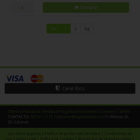
Comprar
Ant
1
2
Sig
Canal Ético
Ofertas
/
Nuestras Tiendas
/
Preguntas Frecuentes
/
Consejos Tambo
CONTACTO:
927 21 17 71
/
atencion@supertambo.es
/ C/ Alfonso IX,
25. Cáceres
Sus datos seguros
|
Política de protección de datos
|
Condiciones de
uso
|
Aviso Legal
|
Política de Cookies
|
Resolución de disputas online
|