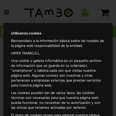
Utilizamos cookies
Bienvenida/o a la información básica sobre las cookies de
la página web responsabilidad de la entidad:
HIPER TAMBO,S.L.
Alimentacion
Conservas vegetales y encurtidos
Una cookie o galleta informática es un pequeño archivo
Esparragos
Esparrago extra 9/12 piezas la vera pe 325gr
de información que se guarda en tu ordenador,
“smartphone” o tableta cada vez que visitas nuestra
página web. Algunas cookies son nuestras y otras
pertenecen a empresas externas que prestan servicios
para nuestra página web.
Las cookies pueden ser de varios tipos: las cookies
técnicas son necesarias para que nuestra página web
pueda funcionar, no necesitan de tu autorización y son
las únicas que tenemos activadas por defecto.
El resto de cookies sirven para mejorar nuestra página,