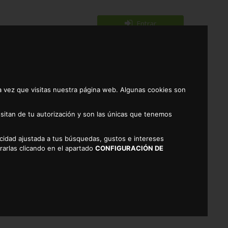
Entrar
Registrarse
0
a vez que visitas nuestra página web. Algunas cookies son
sitan de tu autorización y son las únicas que tenemos
licidad ajustada a tus búsquedas, gustos e intereses
O GRUESO 6/12 PIEZAS ALTEZA
rarlas clicando en el apartado
CONFIGURACIÓN DE
ÁCERES