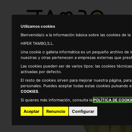
Utilizamos cookies
Bienvenida/o a la información básica sobre las cookies de la
HIPER TAMBO,S.L.
Productos
Una cookie o galleta informática es un pequeño archivo de 
nuestras y otras pertenecen a empresas externas que prest
Las cookies pueden ser de varios tipos: las cookies técnic
Alimentacion
Conservas vegetales y encurtidos
activadas por defecto.
El resto de cookies sirven para mejorar nuestra página, par
personales. Puedes aceptar todas estas cookies pulsando 
COOKIES
.
Si quieres más información, consulta la
POLÍTICA DE COOKI
Aceptar
Renuncio
Configurar