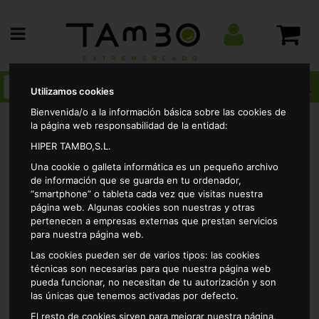
Utilizamos cookies
Bienvenida/o a la información básica sobre las cookies de
la página web responsabilidad de la entidad:
HIPER TAMBO,S.L.
Alimentacion
Arroces y legumbres
Legumbres
Una cookie o galleta informática es un pequeño archivo
cocidas
Alubia carilla luengo frasco pe.400gr
de información que se guarda en tu ordenador,
“smartphone” o tableta cada vez que visitas nuestra
página web. Algunas cookies son nuestras y otras
pertenecen a empresas externas que prestan servicios
para nuestra página web.
Las cookies pueden ser de varios tipos: las cookies
técnicas son necesarias para que nuestra página web
pueda funcionar, no necesitan de tu autorización y son
las únicas que tenemos activadas por defecto.
El resto de cookies sirven para mejorar nuestra página,