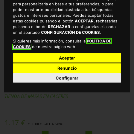
para personalizarla en base a tus preferencias, o para
poder mostrarte publicidad ajustada a tus búsquedas,
gustos e intereses personales. Puedes aceptar todas
estas cookies pulsando el botón
ACEPTAR
, rechazarlas
pulsando el botón
RECHAZAR
o configurarlas clicando
en el apartado
CONFIGURACIÓN DE COOKIES
.
Si quieres más información, consulta la
POLÍTICA DE
COOKIES
de nuestra página web
Aceptar
Renuncio
MASA HOJALDRE RECTANGULAR
Configurar
RIKISSIMO 230GR
TIENDA DE MASAS EN CÁCERES
1.17 €
* EL KILO SALE A 5.09€