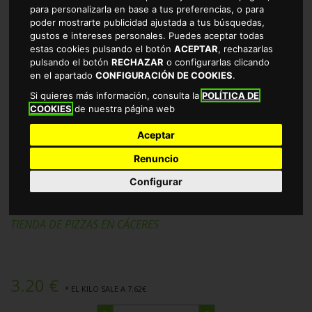
para personalizarla en base a tus preferencias, o para
poder mostrarte publicidad ajustada a tus búsquedas,
gustos e intereses personales. Puedes aceptar todas
estas cookies pulsando el botón
ACEPTAR
, rechazarlas
pulsando el botón
RECHAZAR
o configurarlas clicando
en el apartado
CONFIGURACIÓN DE COOKIES
.
Si quieres más información, consulta la
POLÍTICA DE
COOKIES
de nuestra página web
Aceptar
Renuncio
PIZZA 4 QUESOS CASA TARRADELLAS
Configurar
PACK-2X210GR
TIENDA DE PIZZAS EN CÁCERES
3.20 €
* EL KILO SALE A 7.62€