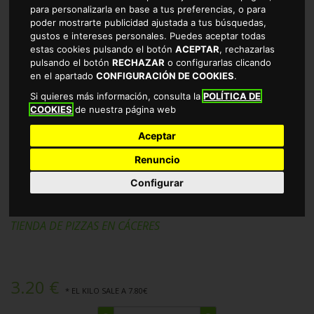
para personalizarla en base a tus preferencias, o para
poder mostrarte publicidad ajustada a tus búsquedas,
gustos e intereses personales. Puedes aceptar todas
estas cookies pulsando el botón
ACEPTAR
, rechazarlas
pulsando el botón
RECHAZAR
o configurarlas clicando
en el apartado
CONFIGURACIÓN DE COOKIES
.
Si quieres más información, consulta la
POLÍTICA DE
COOKIES
de nuestra página web
Aceptar
Renuncio
PIZZA POLLO 5CEREALES CASA
Configurar
TARRADELLAS 410GRS
TIENDA DE PIZZAS EN CÁCERES
3.20 €
* EL KILO SALE A 7.80€