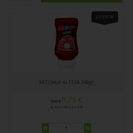
¡OFERTA!
KETCHUP ALTEZA 340gr
0.75 €
0.83 €
EL KILO SALE A 2.21€