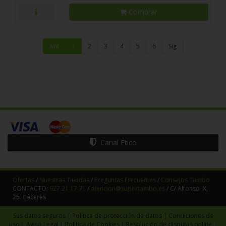
Comprar
Ant
1
2
3
4
5
6
Sig
Canal Ético
Ofertas
/
Nuestras Tiendas
/
Preguntas Frecuentes
/
Consejos Tambo
CONTACTO:
927 21 17 71
/
atencion@supertambo.es
/ C/ Alfonso IX,
25. Cáceres
Sus datos seguros
|
Política de protección de datos
|
Condiciones de
uso
|
Aviso Legal
|
Política de Cookies
|
Resolución de disputas online
|