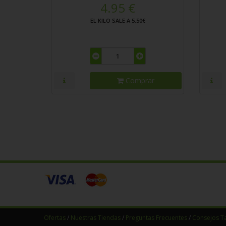
4.95 €
EL KILO SALE A 5.50€
Comprar
Ofertas
/
Nuestras Tiendas
/
Preguntas Frecuentes
/
Consejos 