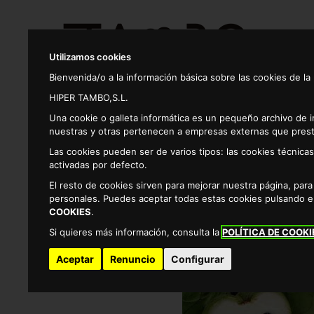
Utilizamos cookies
Bienvenida/o a la información básica sobre las cookies de la
HIPER TAMBO,S.L.
Productos
Una cookie o galleta informática es un pequeño archivo de 
nuestras y otras pertenecen a empresas externas que prest
Las cookies pueden ser de varios tipos: las cookies técnic
Frutas y verduras
Fruta tropical
Chirimoya 
activadas por defecto.
El resto de cookies sirven para mejorar nuestra página, par
personales. Puedes aceptar todas estas cookies pulsando 
COOKIES
.
Si quieres más información, consulta la
POLÍTICA DE COOKI
Aceptar
Renuncio
Configurar