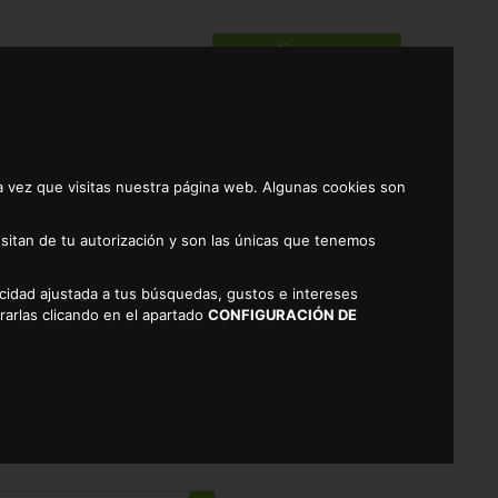
Entrar
Registrarse
0
a vez que visitas nuestra página web. Algunas cookies son
sitan de tu autorización y son las únicas que tenemos
licidad ajustada a tus búsquedas, gustos e intereses
rarlas clicando en el apartado
CONFIGURACIÓN DE
DS 900GRS. APROX.
EN CÁCERES