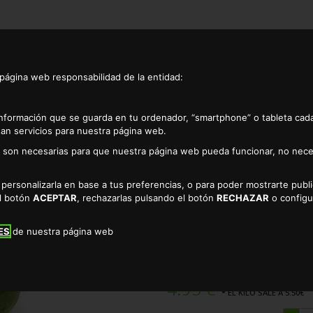
 página web responsabilidad de la entidad:
información que se guarda en tu ordenador, “smartphone” o tableta cad
an servicios para nuestra página web.
as son necesarias para que nuestra página web pueda funcionar, no nece
b/2unds 900grs. aprox.
a personalizarla en base a tus preferencias, o para poder mostrarte pub
el botón
ACEPTAR
, rechazarlas pulsando el botón
RECHAZAR
o configu
CHIRIMOYA B/2UN
TIENDA DE FRUTA TROPICAL 
ES
de nuestra página web
4.95 €
* EL KILO SALE A 5.50€