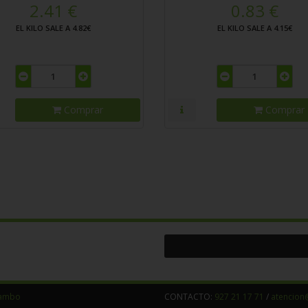
2.41 €
0.83 €
EL KILO SALE A 4.82€
EL KILO SALE A 4.15€
Comprar
Comprar
Tambo
CONTACTO:
927 21 17 71
/
atencion