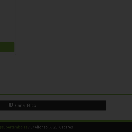
Canal Ético
@supertambo.es
/ C/ Alfonso IX, 25. Cáceres