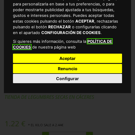
para personalizarla en base a tus preferencias, o para
poder mostrarte publicidad ajustada a tus búsquedas,
gustos e intereses personales. Puedes aceptar todas
estas cookies pulsando el botón
ACEPTAR
, rechazarlas
pulsando el botón
RECHAZAR
o configurarlas clicando
en el apartado
CONFIGURACIÓN DE COOKIES
.
Si quieres más información, consulta la
POLÍTICA DE
COOKIES
de nuestra página web
Aceptar
Renuncio
ALUBIA BLANCA LARGA ALTEZA
Configurar
500GRS
TIENDA DE LEGUMBRES SECAS EN CÁCERES
1.22 €
* EL KILO SALE A 2.44€