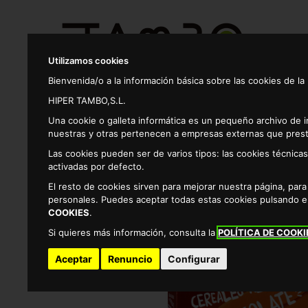
Utilizamos cookies
Bienvenida/o a la información básica sobre las cookies de la
HIPER TAMBO,S.L.
Productos
Una cookie o galleta informática es un pequeño archivo de 
nuestras y otras pertenecen a empresas externas que prest
Las cookies pueden ser de varios tipos: las cookies técnic
Alimentacion
Cereales
Para toda la familia
activadas por defecto.
El resto de cookies sirven para mejorar nuestra página, par
personales. Puedes aceptar todas estas cookies pulsando 
COOKIES
.
Si quieres más información, consulta la
POLÍTICA DE COOKI
Aceptar
Renuncio
Configurar