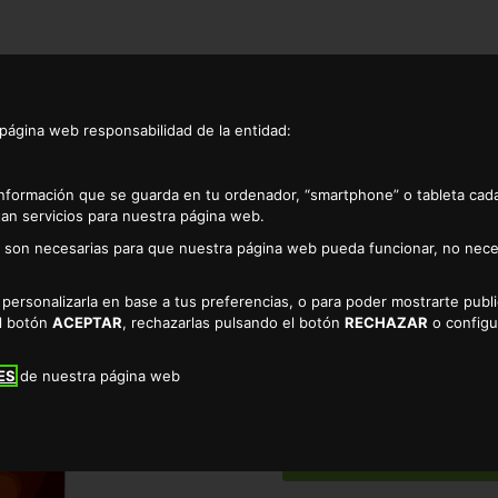
 página web responsabilidad de la entidad:
información que se guarda en tu ordenador, “smartphone” o tableta cad
an servicios para nuestra página web.
as son necesarias para que nuestra página web pueda funcionar, no nece
Cereales rellenos de chocolate alteza 500gr
a personalizarla en base a tus preferencias, o para poder mostrarte pub
PRODUCTO NO DI
el botón
ACEPTAR
, rechazarlas pulsando el botón
RECHAZAR
o configu
CEREALES RELLENOS DE CHO
ES
de nuestra página web
Ver 