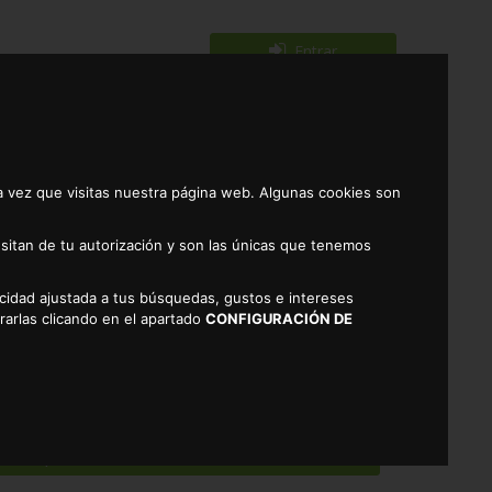
Entrar
Registrarse
0
a vez que visitas nuestra página web. Algunas cookies son
sitan de tu autorización y son las únicas que tenemos
licidad ajustada a tus búsquedas, gustos e intereses
SPONIBLE ACTUALMENTE
rarlas clicando en el apartado
CONFIGURACIÓN DE
COLATE ALTEZA 500GR
otros productos similares