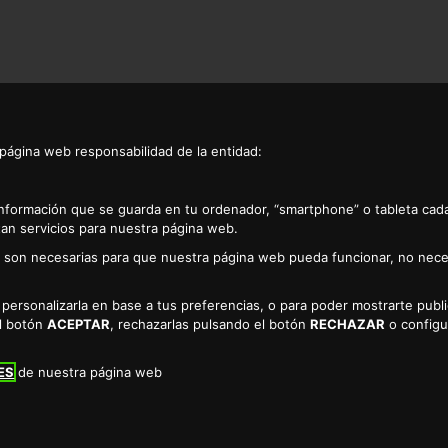
 página web responsabilidad de la entidad:
información que se guarda en tu ordenador, “smartphone” o tableta cad
an servicios para nuestra página web.
as son necesarias para que nuestra página web pueda funcionar, no nece
TODA LA FAMILIA EN CÁCERES
a personalizarla en base a tus preferencias, o para poder mostrarte pub
el botón
ACEPTAR
, rechazarlas pulsando el botón
RECHAZAR
o configu
ES
de nuestra página web
rar de forma online en nuestro supermercado.