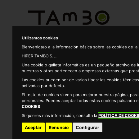
Utilizamos cookies
Bienvenida/o a la información básica sobre las cookies de la
Productos
HIPER TAMBO,S.L.
Una cookie o galleta informática es un pequeño archivo de 
nuestras y otras pertenecen a empresas externas que prest
Alimentacion
Cereales
Para toda la familia
Las cookies pueden ser de varios tipos: las cookies técnic
activadas por defecto.
COMPRAR PRODUCTOS DE PARA 
El resto de cookies sirven para mejorar nuestra página, par
SUPERMERCADO ONLINE DE PARA TODA LA FAMILIA
personales. Puedes aceptar todas estas cookies pulsando 
COOKIES
.
Si quieres más información, consulta la
POLÍTICA DE COOKI
Listado de productos de para toda la familia que podrá comp
Resultados
Aceptar
Renuncio
Configurar
por página: